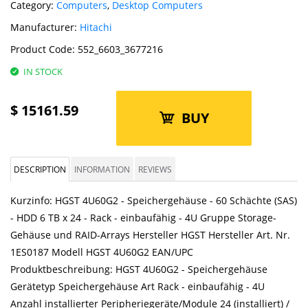
Category:
Computers
,
Desktop Computers
Manufacturer:
Hitachi
Product Code:
552_6603_3677216
IN STOCK
$
15161.59
BUY
DESCRIPTION
INFORMATION
REVIEWS
Kurzinfo: HGST 4U60G2 - Speichergehäuse - 60 Schächte (SAS)
- HDD 6 TB x 24 - Rack - einbaufähig - 4U Gruppe Storage-
Gehäuse und RAID-Arrays Hersteller HGST Hersteller Art. Nr.
1ES0187 Modell HGST 4U60G2 EAN/UPC
Produktbeschreibung: HGST 4U60G2 - Speichergehäuse
Gerätetyp Speichergehäuse Art Rack - einbaufähig - 4U
Anzahl installierter Peripheriegeräte/Module 24 (installiert) /