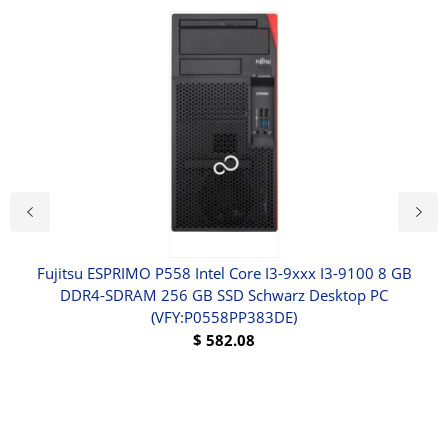
ntel
Fujitsu ESPRIMO P558 Intel Core I3-9xxx I3-9100 8 GB
A
ega
DDR4-SDRAM 256 GB SSD Schwarz Desktop PC
(Ko
(VFY:P0558PP383DE)
SSD
802
$
582.08