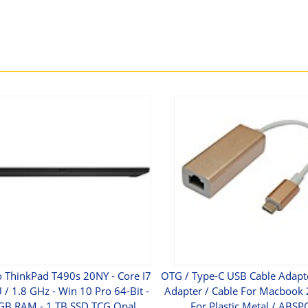
 ThinkPad T490s 20NY - Core I7
OTG / Type-C USB Cable Adap
/ 1.8 GHz - Win 10 Pro 64-Bit -
Adapter / Cable For Macbook
GB RAM - 1 TB SSD TCG Opal
For Plastic Metal / ABSP