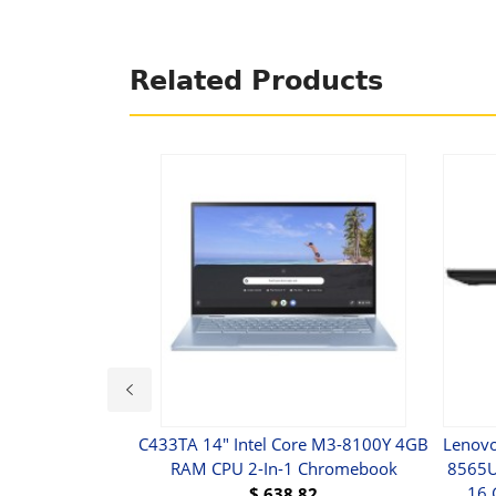
Related Products
 Pour Air Pro
C433TA 14" Intel Core M3-8100Y 4GB
Lenovo
Solide Couleur
RAM CPU 2-In-1 Chromebook
8565U 
c Couverture
16 
$
638.82