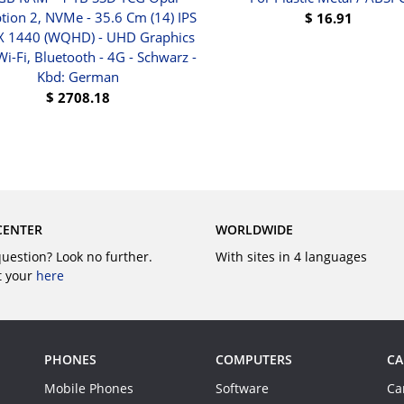
tion 2, NVMe - 35.6 Cm (14) IPS
$
16.91
X 1440 (WQHD) - UHD Graphics
BUY
Wi-Fi, Bluetooth - 4G - Schwarz -
Kbd: German
$
2708.18
BUY
CENTER
WORLDWIDE
question? Look no further.
With sites in 4 languages
t your
here
PHONES
COMPUTERS
CA
Mobile Phones
Software
Ca