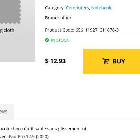
Category:
Computers
,
Notebook
Brand:
other
Product Code:
656_11927_C11878-3
IN STOCK
$
12.93
BUY
EWS
rotection réutilisable sans glissement ni
ec iPad Pro 12.9 (2020)