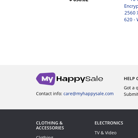
le Pour Macbook
Encryp
BUY
ces Avec Barre
2560 
act
620 - 
6
UY
HELP 
Got a 
Contact info:
care@myhappysale.com
Submi
CLOTHING &
ELECTRONICS
ACCESSORIES
TV & Video
Clothing