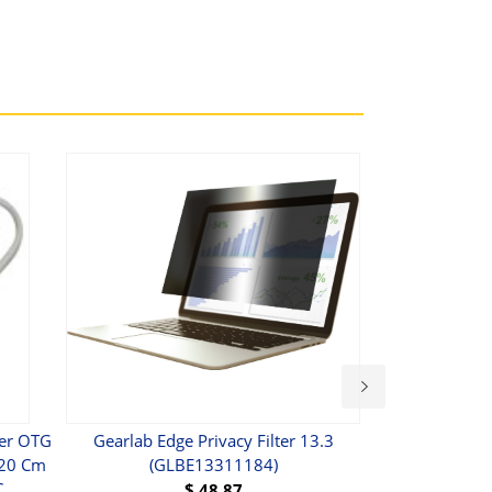
ter OTG
Gearlab Edge Privacy Filter 13.3
Natusun™ Solid 
 20 Cm
(GLBE13311184)
PU Leather Is
C
Pan For IPad M
$
48.87