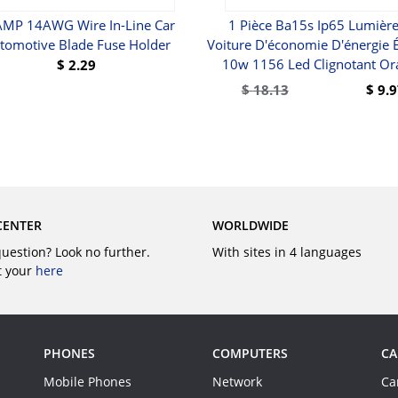
MP 14AWG Wire In-Line Car
1 Pièce Ba15s Ip65 Lumièr
tomotive Blade Fuse Holder
Voiture D'économie D'énergie 
10w 1156 Led Clignotant Or
$
2.29
$
18.13
$
9.
BUY
BUY
CENTER
WORLDWIDE
question? Look no further.
With sites in 4 languages
t your
here
PHONES
COMPUTERS
CA
Mobile Phones
Network
Ca