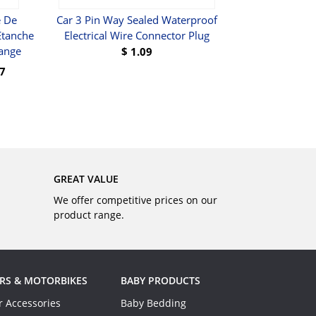
e De
Car 3 Pin Way Sealed Waterproof
2x 0/4/8 Aw
Étanche
Electrical Wire Connector Plug
Negative Batt
ange
$
1.09
97
BUY
GREAT VALUE
We offer competitive prices on our
product range.
RS & MOTORBIKES
BABY PRODUCTS
r Accessories
Baby Bedding