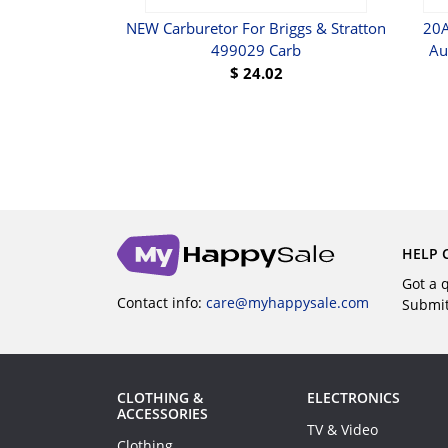
kid Sweatproof
NEW Carburetor For Briggs & Stratton
20A
 Auto Silicone
499029 Carb
Au
ve Cover Soft
$
24.02
$
6.99
BUY
UY
HELP 
Got a 
Contact info:
care@myhappysale.com
Submi
CLOTHING &
ELECTRONICS
ACCESSORIES
TV & Video
Clothing