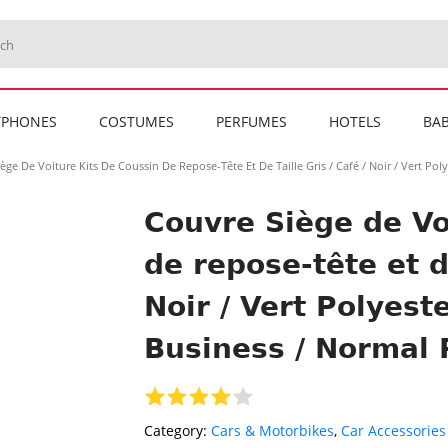
TPHONES
COSTUMES
PERFUMES
HOTELS
BAB
ège De Voiture Kits De Coussin De Repose-Tête Et De Taille Gris / Café / Noir / Vert Pol
Couvre Siège de Vo
de repose-tête et de
Noir / Vert Polyeste
Business / Normal 
Category:
Cars & Motorbikes
,
Car Accessories