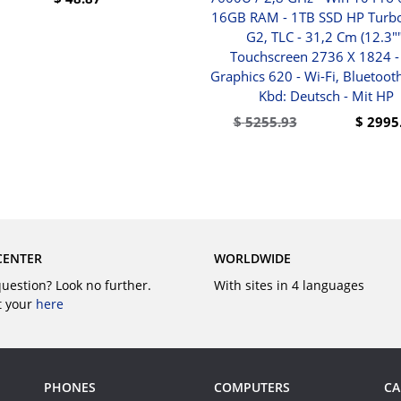
16GB RAM - 1TB SSD HP Turbo
BUY
G2, TLC - 31,2 Cm (12.3""
Touchscreen 2736 X 1824 
Graphics 620 - Wi-Fi, Bluetooth
Kbd: Deutsch - Mit HP
$
5255.93
$
2995
BUY
CENTER
WORLDWIDE
question? Look no further.
With sites in 4 languages
t your
here
PHONES
COMPUTERS
CA