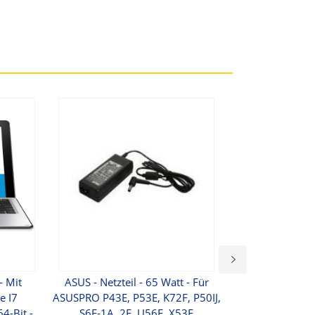
- Mit
ASUS - Netzteil - 65 Watt - Für
ASUS P150
e I7
ASUSPRO P43E, P53E, K72F, P50IJ,
4-Bit -
S6F-1A, 2F, U56E, X53E