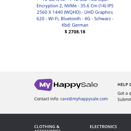
Encryption 2, NVMe - 35.6 Cm (14) IPS
$
21
2560 X 1440 (WQHD) - UHD Graphics
620 - Wi-Fi, Bluetooth - 4G - Schwarz -
UY
Kbd: German
$
2708.18
BUY
HELP 
Got a 
Contact info:
care@myhappysale.com
Submi
CLOTHING &
ELECTRONICS