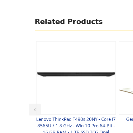
Related Products
 Câble USB 1 À 4
Lenovo ThinkPad T490s 20NY - Core I7
Gea
book / Samsung
8565U / 1.8 GHz - Win 10 Pro 64-Bit -
our Aluminium
16 GB RAM - 1 TB SSD TCG Opal