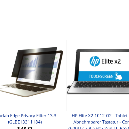
rlab Edge Privacy Filter 13.3
HP Elite X2 1012 G2 - Tablet 
(GLBE13311184)
Abnehmbarer Tastatur - Cor
7600U / 2,8 GHz - Win 10 Pro 6
$
48.87