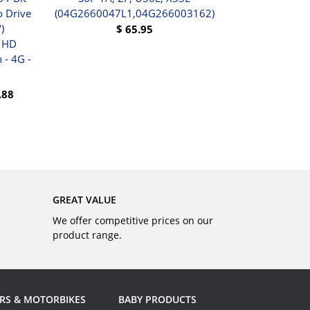
 Drive
(04G2660047L1,04G266003162)
)
$
65.95
- HD
BUY
 - 4G -
.88
GREAT VALUE
We offer competitive prices on our
product range.
RS & MOTORBIKES
BABY PRODUCTS