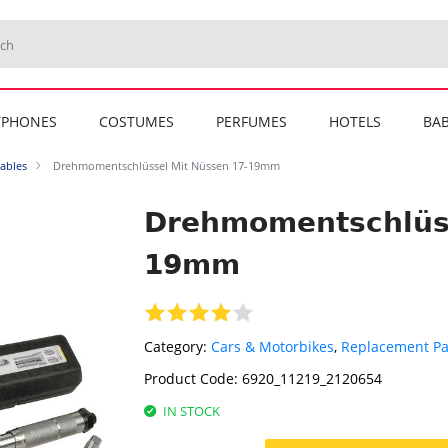
TPHONES
COSTUMES
PERFUMES
HOTELS
BAB
ables
Drehmomentschlüssel Mit Nüssen 17-19mm
Drehmomentschlüss
19mm
Category:
Cars & Motorbikes
,
Replacement Pa
Product Code:
6920_11219_2120654
IN STOCK