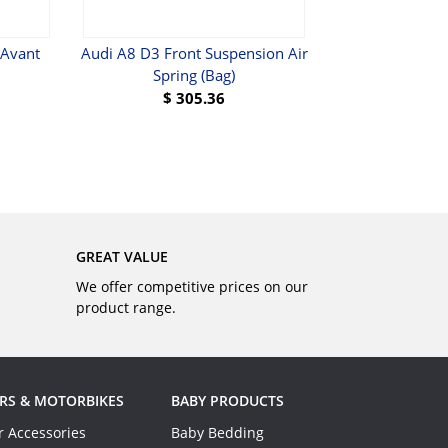
 Avant
Audi A8 D3 Front Suspension Air
Amortisseur 
Spring (Bag)
Navigator 
$
305.36
$
236.32
BUY
GREAT VALUE
We offer competitive prices on our
product range.
RS & MOTORBIKES
BABY PRODUCTS
r Accessories
Baby Bedding