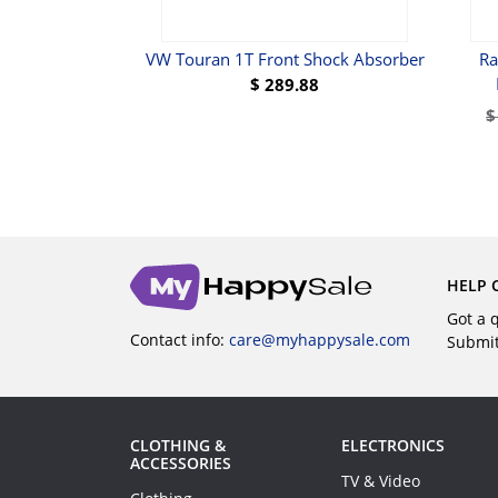
 Control Sensor
VW Touran 1T Front Shock Absorber
Ra
ht
$
289.88
49
$
BUY
UY
HELP 
Got a 
Contact info:
care@myhappysale.com
Submi
CLOTHING &
ELECTRONICS
ACCESSORIES
TV & Video