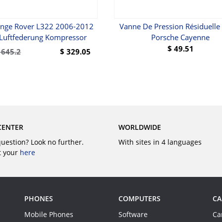
nge Rover L322 2006-2012
Vanne De Pression Résiduelle
Luftfederung Kompressor
Porsche Cayenne
$
49.51
645.2
$
329.05
BUY
BUY
CENTER
WORLDWIDE
question? Look no further.
With sites in 4 languages
t your
here
PHONES
COMPUTERS
CA
Mobile Phones
Software
Ca