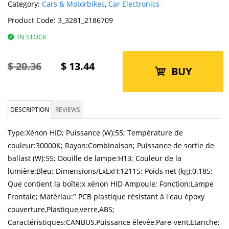
Category:
Cars & Motorbikes
,
Car Electronics
Product Code:
3_3281_2186709
IN STOCK
$
20.36
$
13.44
BUY
DESCRIPTION
REVIEWS
Type:Xénon HID; Puissance (W):55; Température de
couleur:30000K; Rayon:Combinaison; Puissance de sortie de
ballast (W):55; Douille de lampe:H13; Couleur de la
lumière:Bleu; Dimensions/LxLxH:12115; Poids net (kg):0.185;
Que contient la boîte:x xénon HID Ampoule; Fonction:Lampe
Frontale; Matériau:" PCB plastique résistant à l'eau époxy
couverture,Plastique,verre,ABS;
Caractéristiques:CANBUS,Puissance élevée,Pare-vent,Etanche;